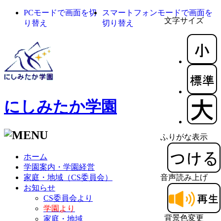
PCモードで画面を切
スマートフォンモードで画面を
文字サイズ
り替え
切り替え
にしみたか学園
ふりがな表示
ホーム
学園案内・学園経営
家庭・地域（CS委員会）
音声読み上げ
お知らせ
CS委員会より
学園より
背景色変更
家庭・地域