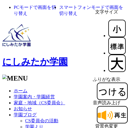
PCモードで画面を切
スマートフォンモードで画面を
文字サイズ
り替え
切り替え
にしみたか学園
ふりがな表示
ホーム
学園案内・学園経営
家庭・地域（CS委員会）
音声読み上げ
お知らせ
学園ブログ
CS委員会の活動
背景色変更
学園より