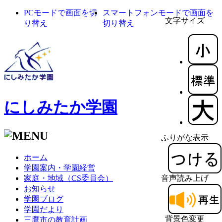
PCモードで画面を切
スマートフォンモードで画面を
文字サイズ
り替え
切り替え
にしみたか学園
ふりがな表示
ホーム
学園案内・学園経営
家庭・地域（CS委員会）
音声読み上げ
お知らせ
学園ブログ
学園だより
背景色変更
三鷹市の教育計画