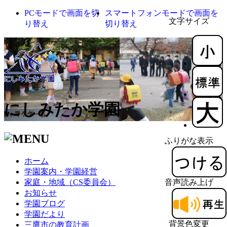
PCモードで画面を切
スマートフォンモードで画面を
文字サイズ
り替え
切り替え
にしみたか学園
ふりがな表示
ホーム
学園案内・学園経営
家庭・地域（CS委員会）
音声読み上げ
お知らせ
学園ブログ
学園だより
背景色変更
三鷹市の教育計画